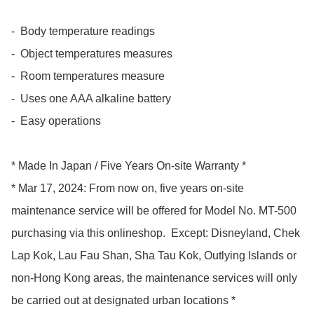
-  Body temperature readings

-  Object temperatures measures

-  Room temperatures measure

-  Uses one AAA alkaline battery

-  Easy operations

* Made In Japan / Five Years On-site Warranty *

* Mar 17, 2024: From now on, five years on-site 
maintenance service will be offered for Model No. MT-500 
purchasing via this onlineshop.  Except: Disneyland, Chek 
Lap Kok, Lau Fau Shan, Sha Tau Kok, Outlying Islands or 
non-Hong Kong areas, the maintenance services will only 
be carried out at designated urban locations *