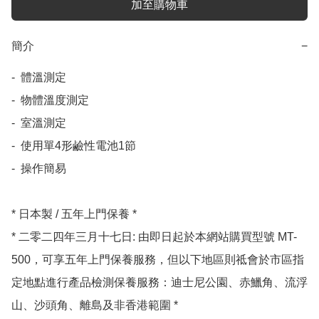
加至購物車
簡介
−
-  體溫測定

-  物體溫度測定

-  室溫測定

-  使用單4形鹼性電池1節

-  操作簡易

* 日本製 / 五年上門保養 *

* 二零二四年三月十七日: 由即日起於本網站購買型號 MT-
500，可享五年上門保養服務，但以下地區則祗會於市區指
定地點進行產品檢測保養服務：迪士尼公園、赤鱲角、流浮
山、沙頭角、離島及非香港範圍 *
