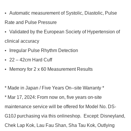
•	Automatic measurement of Systolic, Diastolic, Pulse 
Rate and Pulse Pressure

•	Validated by the European Society of Hypertension of 
clinical accuracy

•	Irregular Pulse Rhythm Detection

•	22 – 42cm Hard Cuff

•	Memory for 2 x 60 Measurement Results

* Made in Japan / Five Years On--site Warranty *

* Mar 17, 2024: From now on, five years on-site 
maintenance service will be offered for Model No. DS-
G10J purchasing via this onlineshop.  Except: Disneyland, 
Chek Lap Kok, Lau Fau Shan, Sha Tau Kok, Outlying 