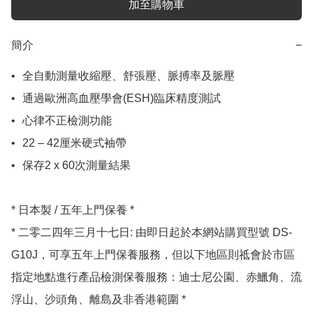
加至購物車
簡介
−
•	全自動測量收縮壓、舒張壓、脈搏率及脈壓

•	通過歐洲高血壓學會(ESH)臨床精度測試

•	心律不正檢測功能

•	22 – 42厘米硬式袖帶

•	保存2 x 60次測量結果

* 日本製 / 五年上門保養 *

* 二零二四年三月十七日: 由即日起於本網站購買型號 DS-
G10J，可享五年上門保養服務，但以下地區則祗會於市區
指定地點進行產品檢測保養服務：迪士尼公園、赤鱲角、流
浮山、沙頭角、離島及非香港範圍 *
