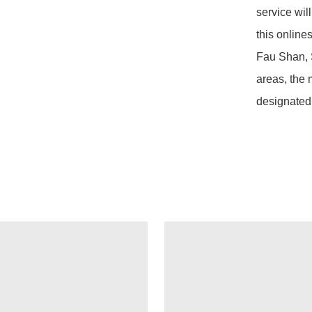
service wil
this online
Fau Shan, 
areas, the 
designated 