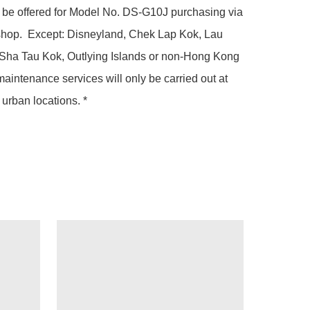
l be offered for Model No. DS-G10J purchasing via 
shop.  Except: Disneyland, Chek Lap Kok, Lau 
Sha Tau Kok, Outlying Islands or non-Hong Kong 
maintenance services will only be carried out at 
urban locations. *