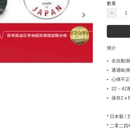
數量
−
簡介
•	全自動測量收縮壓、舒張壓、脈搏率及脈壓

•	通過歐洲高血壓學會(ESH)臨床精度測試

•	心律不正檢測功能

•	22 – 42厘米硬式袖帶

•	保存2 x 60次測量結果

* 日本製 /
* 二零二