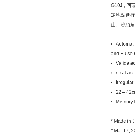
G10J，
定地點進行
山、沙頭角
•	Automatic measurement of Systolic, Diastolic, Pulse Rate 
and Pulse 
•	Validated by the European Society of Hypertension of 
clinical acc
•	Irregular Pulse Rhythm Detection

•	22 – 42cm Hard Cuff

•	Memory for 2 x 60 Measurement Results

* Made in J
* Mar 17, 2