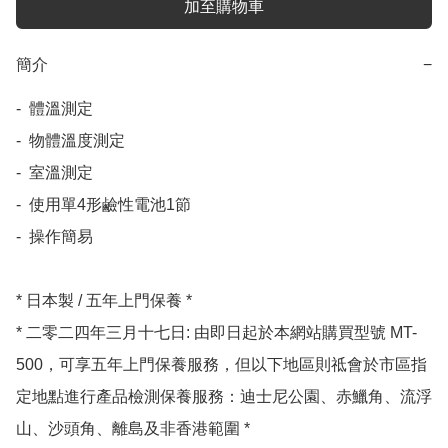
加至購物車
簡介
−
-  體溫測定

-  物體溫度測定

-  室溫測定

-  使用單4形鹼性電池1節

-  操作簡易

* 日本製 / 五年上門保養 *

* 二零二四年三月十七日: 由即日起於本網站購買型號 MT-
500，可享五年上門保養服務，但以下地區則祗會於市區指
定地點進行產品檢測保養服務：迪士尼公園、赤鱲角、流浮
山、沙頭角、離島及非香港範圍 *
