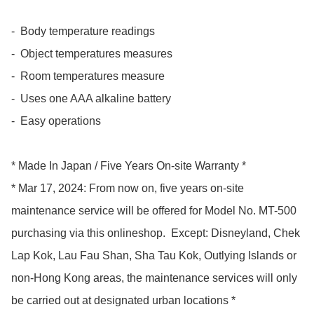
-  Body temperature readings

-  Object temperatures measures

-  Room temperatures measure

-  Uses one AAA alkaline battery

-  Easy operations

* Made In Japan / Five Years On-site Warranty *

* Mar 17, 2024: From now on, five years on-site 
maintenance service will be offered for Model No. MT-500 
purchasing via this onlineshop.  Except: Disneyland, Chek 
Lap Kok, Lau Fau Shan, Sha Tau Kok, Outlying Islands or 
non-Hong Kong areas, the maintenance services will only 
be carried out at designated urban locations *